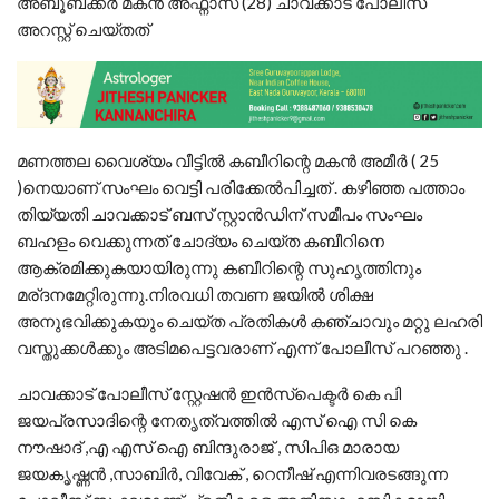
അബൂബക്കർ മകൻ അഫ്നാസ് (28) ചാവക്കാട് പോലീസ്
അറസ്റ്റ് ചെയ്തത്
മണത്തല വൈശ്യം വീട്ടിൽ കബീറിന്റെ മകൻ അമീർ ( 25
)നെയാണ് സംഘം വെട്ടി പരിക്കേൽപിച്ചത് . കഴിഞ്ഞ പത്താം
തിയ്യതി ചാവക്കാട് ബസ് സ്റ്റാൻഡിന് സമീപം സംഘം
ബഹളം വെക്കുന്നത് ചോദ്യം ചെയ്ത കബീറിനെ
ആക്രമിക്കുകയായിരുന്നു കബീറിന്റെ സുഹൃത്തിനും
മര്ദനമേറ്റിരുന്നു.നിരവധി തവണ ജയിൽ ശിക്ഷ
അനുഭവിക്കുകയും ചെയ്ത പ്രതികൾ കഞ്ചാവും മറ്റു ലഹരി
വസ്തുക്കൾക്കും അടിമപെട്ടവരാണ് എന്ന് പോലീസ് പറഞ്ഞു .
ചാവക്കാട് പോലീസ് സ്റ്റേഷൻ ഇൻസ്‌പെക്ടർ കെ പി
ജയപ്രസാദിന്റെ നേതൃത്വത്തിൽ എസ് ഐ സി കെ
നൗഷാദ് ,എ എസ് ഐ ബിന്ദുരാജ് , സിപിഒ മാരായ
ജയകൃഷ്ണൻ ,സാബിർ, വിവേക് , റെനീഷ് എന്നിവരടങ്ങുന്ന