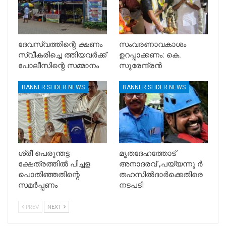
ദേവസ്വത്തിന്റെ ക്ഷണം
സംവരണാവകാശം
സ്വീകരിച്ചെ ത്തിയവർക്ക്
ഉറപ്പാക്കണം: കെ.
പോലീസിന്റെ സമ്മാനം
സുരേന്ദ്രൻ
BANNER SLIDER NEWS
BANNER SLIDER NEWS
ശ്രീ പെരുന്തട്ട
മൃതദേഹത്തോട്
ക്ഷേത്രത്തിൽ പിച്ചള
അനാദരവ് ,പയ്യന്നൂ ർ
പൊതിഞ്ഞതിന്റെ
തഹസിൽദാർക്കെതിരെ
സമർപ്പണം
നടപടി
PREV
NEXT