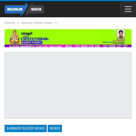
Home
banner slider news
BANNER SLIDER NEWS
NEWS