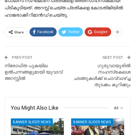
പോലീസ് സംഘമാണ് പ്രതികളെ അതിസാഹസികമായി
പിടികൂടിയത് . അറസ്റ്റ് ചെയ്ത പ്രതികളെ കോടതിജിയിൽ
ഹാജരാക്കി റിമാൻഡ് ചെയ്തു.
Share
Facebook
Twitter
Google+
PREV POST
NEXT POST
നിരോധിത പുകയില
ഗുരുവായൂരിൽ
ഉൽപന്നങ്ങളുമായി യുവാവ്
സഹസ്രകലശ
അറസ്റ്റിൽ
ചടങ്ങുകള്‍ക്ക് ചൊവ്വാഴ്ച്ച
തുടക്കം കുറിക്കും
You Might Also Like
All
BANNER SLIDER NEWS
BANNER SLIDER NEWS